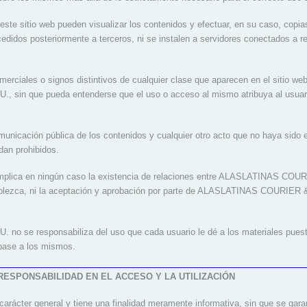
 este sitio web pueden visualizar los contenidos y efectuar, en su caso, copi
didos posteriormente a terceros, ni se instalen a servidores conectados a re
rciales o signos distintivos de cualquier clase que aparecen en el sitio we
n que pueda entenderse que el uso o acceso al mismo atribuya al usuari
omunicación pública de los contenidos y cualquier otro acto que no haya sido
dan prohibidos.
o implica en ningún caso la existencia de relaciones entre ALASLATINAS C
establezca, ni la aceptación y aprobación por parte de ALASLATINAS COURI
e responsabiliza del uso que cada usuario le dé a los materiales puestos
 base a los mismos.
 RESPONSABILIDAD EN EL ACCESO Y LA UTILIZACIÓN
 carácter general y tiene una finalidad meramente informativa, sin que se gar