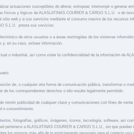
ealizar actuaciones susceptibles de alterar, estropear, interrumpir o generar er
emas físicos y lógicos de ALASLATINAS COURIER & CARGO S.L.U. o de terc
al sitio web y a sus servicios mediante el consumo masivo de los recursos in
S.L.U. presta sus servicios.
 electrónico de otros usuarios o a áreas restringidas de los sistemas inform
, en su caso, extraer información.
ectual o industrial, así como violar la confidencialidad de la información 
uario.
sposición de, o cualquier otra forma de comunicación pública, transformar o mo
lar de los correspondientes derechos o ello resulte legalmente permitido.
 de remitir publicidad de cualquier clase y comunicaciones con fines de venta
ud o consentimiento.
textos, fotografías, gráficos, imágenes, iconos, tecnología, software, así co
iedad pertenece a ALASLATINAS COURIER & CARGO S.L.U., sin que puedan en
bre los mismos más allá de lo estrictamente necesario para el correcto uso 