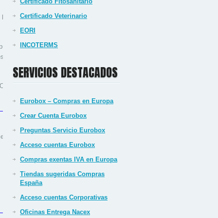
Certificado Fitosanitario
Certificado Veterinario
 los servicios ofrecidos desde
EORI
INCOTERMS
úblico, los usos del tráfico y
quiera daños y perjuicios que
SERVICIOS DESTACADOS
S.L.U. denegar o retirar el
Eurobox – Compras en Europa
Crear Cuenta Eurobox
Preguntas Servicio Eurobox
edad de la Información y de
Acceso cuentas Eurobox
Compras exentas IVA en Europa
Tiendas sugeridas Compras
España
Acceso cuentas Corporativas
Oficinas Entrega Nacex