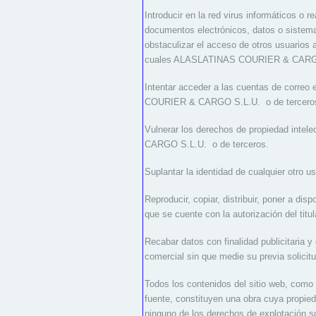
Introducir en la red virus informáticos o r
documentos electrónicos, datos o sist
obstaculizar el acceso de otros usuarios 
cuales ALASLATINAS COURIER & CARGO 
Intentar acceder a las cuentas de correo
COURIER & CARGO S.L.U. o de terceros y
Vulnerar los derechos de propiedad intel
CARGO S.L.U. o de terceros.
Suplantar la identidad de cualquier otro us
Reproducir, copiar, distribuir, poner a di
que se cuente con la autorización del titu
Recabar datos con finalidad publicitaria y
comercial sin que medie su previa solicit
Todos los contenidos del sitio web, como 
fuente, constituyen una obra cuya prop
ninguno de los derechos de explotación so