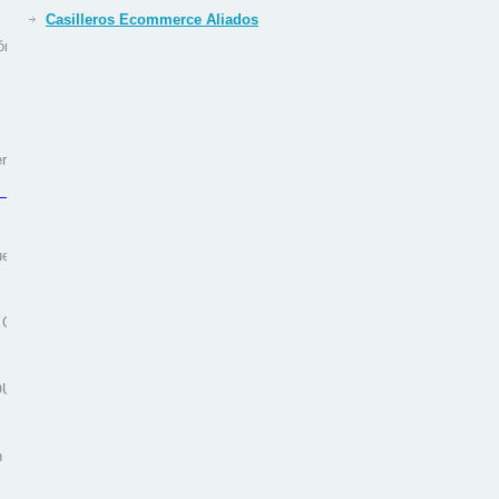
Casilleros Ecommerce Aliados
ón:
rán eficaces, a todos los
e condicionar la utilización
 CARGO S.L.U. y será el único
 COURIER & CARGO S.L.U. y a
 general, contrarios a la ley o