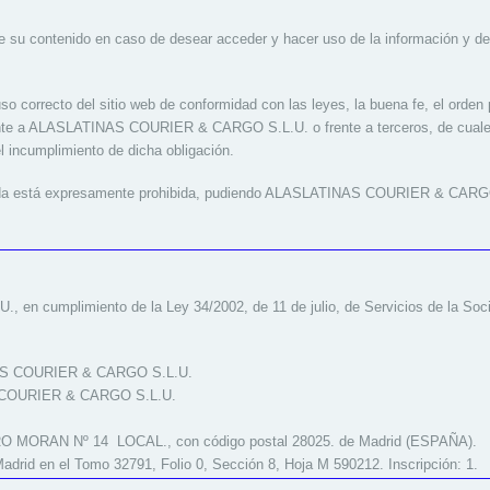
e su contenido en caso de desear acceder y hacer uso de la información y de
o correcto del sitio web de conformidad con las leyes, la buena fe, el orden p
rente a ALASLATINAS COURIER & CARGO S.L.U. o frente a terceros, de cuales
 incumplimiento de dicha obligación.
orizada está expresamente prohibida, pudiendo ALASLATINAS COURIER & CARGO 
cumplimiento de la Ley 34/2002, de 11 de julio, de Servicios de la Soci
NAS COURIER & CARGO S.L.U.
S COURIER & CARGO S.L.U.
DRO MORAN Nº 14 LOCAL., con código postal 28025. de Madrid (ESPAÑA).
 Madrid en el Tomo 32791, Folio 0, Sección 8, Hoja M 590212. Inscripción: 1.