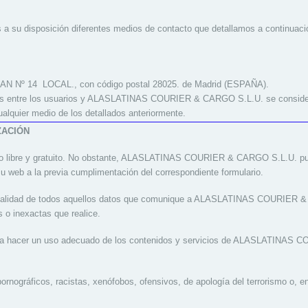
a su disposición diferentes medios de contacto que detallamos a continuaci
N Nº 14 LOCAL., con código postal 28025. de Madrid (ESPAÑA).
nes entre los usuarios y ALASLATINAS COURIER & CARGO S.L.U. se considera
ualquier medio de los detallados anteriormente.
ZACIÓN
eso libre y gratuito. No obstante, ALASLATINAS COURIER & CARGO S.L.U. pued
su web a la previa cumplimentación del correspondiente formulario.
actualidad de todos aquellos datos que comunique a ALASLATINAS COURIER &
 o inexactas que realice.
 a hacer un uso adecuado de los contenidos y servicios de ALASLATINAS
pornográficos, racistas, xenófobos, ofensivos, de apología del terrorismo o, en