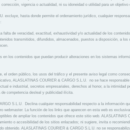
 corrección, vigencia o actualidad, ni su idoneidad o utilidad para un objetivo 
luye, hasta donde permite el ordenamiento jurídico, cualquier responsabi
:
la falta de veracidad, exactitud, exhaustividad y/o actualidad de los contenid
ntenidos transmitidos, difundidos, almacenados, puestos a disposición, a los
recen.
os en los contenidos que puedan producir alteraciones en los sistemas infor
e, el orden público, los usos del tráfico y el presente aviso legal como conse
plificativo, ALASLATINAS COURIER & CARGO S.L.U. no se hace responsable d
tual e industrial, secretos empresariales, derechos al honor, a la intimidad pe
de competencia desleal y publicidad ilícita.
S.L.U. Declina cualquier responsabilidad respecto a la información que 
ro webmaster. La función de los links que aparecen en esta web es exclusiva
sceptibles de ampliar los contenidos que ofrece este sitio web. ALASLATI
amiento o accesibilidad de los sitios enlazados; ni sugiere, invita o recomiend
tado obtenido. ALASLATINAS COURIER & CARGO S.L.U. no se responsabiliza 