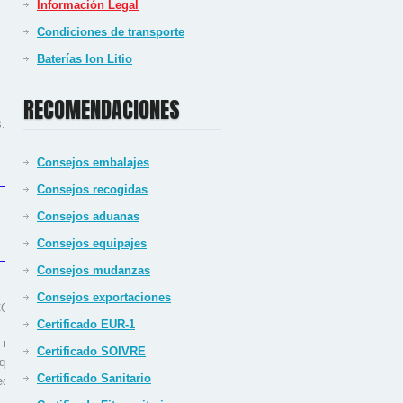
Información Legal
Condiciones de transporte
Baterías Ion Litio
RECOMENDACIONES
s.
Consejos embalajes
Consejos recogidas
Consejos aduanas
Consejos equipajes
Consejos mudanzas
Consejos exportaciones
NAS COURIER & CARGO S.L.U.
Certificado EUR-1
 mismo y conlleva su
Certificado SOIVRE
e que dichas condiciones podrán
Certificado Sanitario
erá a su publicación y aviso