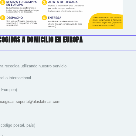
COGIDAS A DOMICILIO EN EUROPA
 recogida utilizando nuestro servicio
al o internacional
 Europea)
ecogidas.soporte@alaslatinas.com
 código postal, país)