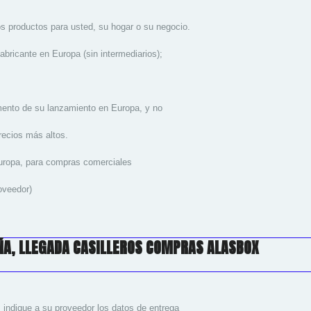
s productos para usted, su hogar o su negocio.
abricante en Europa (sin intermediarios);
mento de su lanzamiento en Europa, y no
recios más altos.
uropa, para compras comerciales
oveedor)
ÑA, LLEGADA CASILLEROS COMPRAS ALASBOX
 indique a su proveedor los datos de entrega