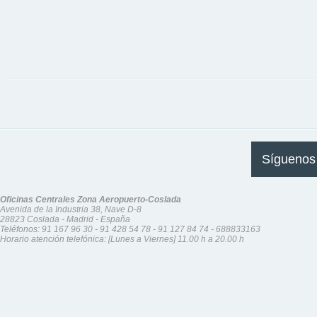
Síguenos
Oficinas Centrales Zona Aeropuerto-Coslada
Avenida de la Industria 38, Nave D-8
28823 Coslada - Madrid - España
Teléfonos:
91 167 96 30
-
91 428 54 78
-
91 127 84 74
-
688833163
Horario atención telefónica: [Lunes a Viernes] 11.00 h a 20.00 h