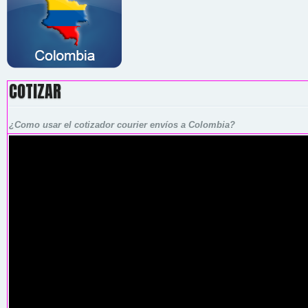
COTIZAR
¿Como usar el cotizador courier envíos a Colombia?