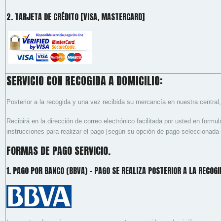
2. TARJETA DE CRÉDITO [VISA, MASTERCARD]
SERVICIO CON RECOGIDA A DOMICILIO:
Posterior a la recogida y una vez recibida su mercancía en nuestra central
Recibirá en la dirección de correo electrónico facilitada por usted en formul
instrucciones para realizar el pago [según su opción de pago seleccionada 
FORMAS DE PAGO SERVICIO.
1. PAGO POR BANCO (BBVA) - PAGO SE REALIZA POSTERIOR A LA RECOGI