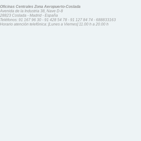
Oficinas Centrales Zona Aeropuerto-Coslada
Avenida de la Industria 38, Nave D-8
28823 Coslada - Madrid - España
Teléfonos:
91 167 96 30
-
91 428 54 78
-
91 127 84 74
-
688833163
Horario atención telefónica: [Lunes a Viernes] 11.00 h a 20.00 h