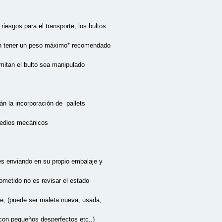
iesgos para el transporte, los bultos
en tener un peso máximo* recomendado
mitan el bulto sea manipulado
án la incorporación de pallets
medios mecánicos
es enviando en su propio embalaje y
ometido no es revisar el estado
te, (puede ser maleta nueva, usada,
 con pequeños desperfectos etc..)