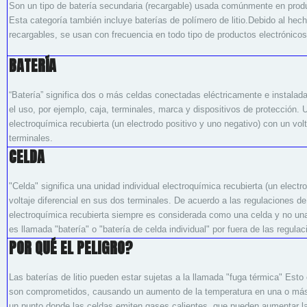
Son un tipo de batería secundaria (recargable) usada comúnmente en prod
Esta categoría también incluye baterías de polímero de litio.Debido al hec
recargables, se usan con frecuencia en todo tipo de productos electrónic
BATERÍA
“Batería” significa dos o más celdas conectadas eléctricamente e instalad
el uso, por ejemplo, caja, terminales, marca y dispositivos de protección. 
electroquímica recubierta (un electrodo positivo y uno negativo) con un volt
terminales.
CELDA
"Celda" significa una unidad individual electroquímica recubierta (un electr
voltaje diferencial en sus dos terminales. De acuerdo a las regulaciones 
electroquímica recubierta siempre es considerada como una celda y no una 
es llamada "batería" o "batería de celda individual" por fuera de las regula
POR QUÉ EL PELIGRO?
Las baterías de litio pueden estar sujetas a la llamada "fuga térmica" Esto 
son comprometidos, causando un aumento de la temperatura en una o más 
un punto donde las celdas emiten gases calientes, que pueden aumentar la