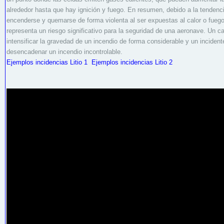
alrededor hasta que hay ignición y fuego. En resumen, debido a la tendencia
encenderse y quemarse de forma violenta al ser expuestas al calor o fuego
representa un riesgo significativo para la seguridad de una aeronave. Un c
intensificar la gravedad de un incendio de forma considerable y un incide
desencadenar un incendio incontrolable.
Ejemplos incidencias Litio 1
Ejemplos incidencias Litio 2