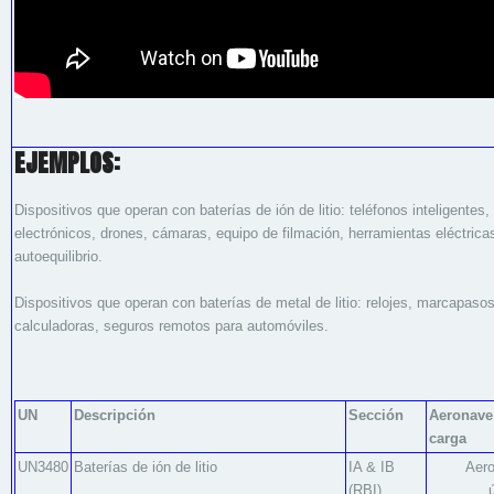
EJEMPLOS:
Dispositivos que operan con baterías de ión de litio: teléfonos inteligentes, t
electrónicos, drones, cámaras, equipo de filmación, herramientas eléctrica
autoequilibrio.
Dispositivos que operan con baterías de metal de litio: relojes, marcapasos
calculadoras, seguros remotos para automóviles.
UN
Descripción
Sección
Aeronave
carga
UN3480
Baterías de ión de litio
IA & IB
Aero
(RBI)