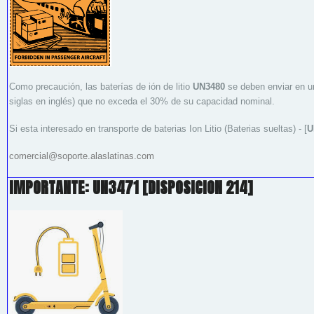
Como precaución, las baterías de ión de litio
UN3480
se deben enviar en u
siglas en inglés) que no exceda el 30% de su capacidad nominal.
Si esta interesado en transporte de baterias Ion Litio (Baterias sueltas) - [
U
comercial@soporte.alaslatinas.com
IMPORTANTE: UN3471 [DISPOSICION 214]