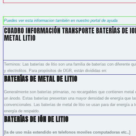
Puedes ver esta informacion también en nuestro portal de ayuda
CUADRO INFORMACIÓN TRANSPORTE BATERÍAS DE ION 
METAL LITIO
Terminos: Las baterías de litio son una familia de baterías con diferente q
y electrolitos. Para propósitos de DGR, están divididas en:
BATERÍAS DE METAL DE LITIO
Generalmente son baterías primarias, no recargables que contienen metal d
un ánodo. Estas baterías presentan una mayor densidad de energía que las
convencionales. Las baterías de metal de litio se usan para dar energía a 
energía de respaldo.
BATERÍAS DE IÓN DE LITIO
[la de uso más extendido en telefonos moviles computadoras etc..]