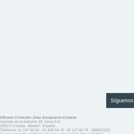
Síguenos
Oficinas Centrales Zona Aeropuerto-Coslada
Avenida de la Industria 38, Nave D-8
28823 Coslada - Madrid - España
Teléfonos:
91 167 96 30
-
91 428 54 78
-
91 127 84 74
-
688833163