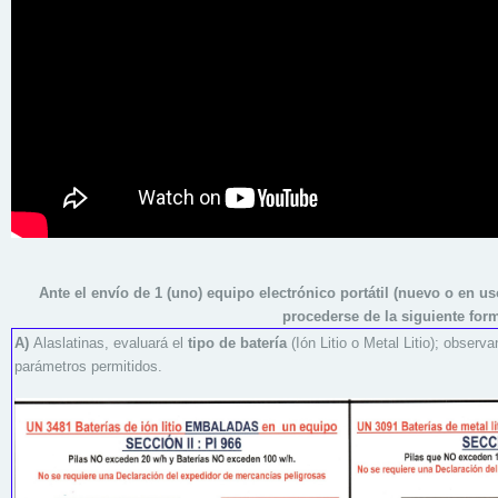
Ante el envío de
1
(
uno) equipo electrónico portátil
(nuevo o en uso)
procederse de la siguiente for
A)
Alaslatinas, evaluará el
tipo de batería
(Ión Litio o Metal Litio); observ
parámetros permitidos.