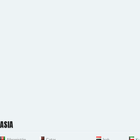
ASIA
Afganistán
Catar
Irak
Ku