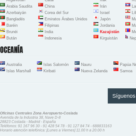
Arabia Saudita
China
Irán
La
Azerbaiyán
Corea del Sur
Israel
Lí
Bangladés
Emiratos Árabes Unidos
Japón
Ma
Baréin
Filipinas
Jordania
Ma
Brunéi
India
Kazajistán
Mo
Bután
Indonesia
Kirguistán
Nep
OCEANÍA
Australia
Islas Salomón
Nauru
Papúa N
Islas Marshall
Kiribati
Nueva Zelanda
Samoa
Síguenos
Oficinas Centrales Zona Aeropuerto-Coslada
Avenida de la Industria 38, Nave D-8
28823 Coslada - Madrid - España
Teléfonos:
91 167 96 30
-
91 428 54 78
-
91 127 84 74
-
688833163
Horario atención telefónica: [Lunes a Viernes] 11.00 h a 20.00 h