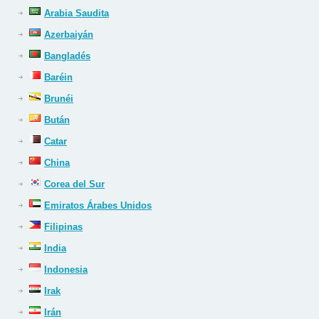
Arabia Saudita
Azerbaiyán
Bangladés
Baréin
Brunéi
Bután
Catar
China
Corea del Sur
Emiratos Árabes Unidos
Filipinas
India
Indonesia
Irak
Irán