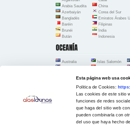
Arabia Saudita
China
Azerbaiyán
Corea del Sur
Bangladés
Emiratos Árabes U
Baréin
Filipinas
Brunéi
India
Bután
Indonesia
OCEANÍA
Australia
Islas Salomón
Islas Marshall
Kiribati
Esta página web usa cook
Politica de Cookies:
https
Las cookies de este sitio 
funciones de redes sociale
que haga del sitio web con
Oficinas Centrales Zona Aeropuerto-Coslada
Avenida de la Industria 38, Nave D-8
pueden combinarla con otr
28823 Coslada - Madrid - España
Teléfonos:
91 167 96 30
-
91 428 54 78
-
91 12
del uso que haya hecho de
Horario atención telefónica: [Lunes a Viernes] 