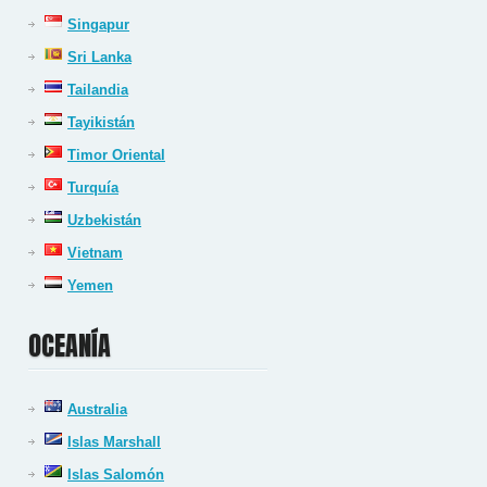
Singapur
Sri Lanka
Tailandia
Tayikistán
Timor Oriental
Turquía
Uzbekistán
Vietnam
Yemen
OCEANÍA
Australia
Islas Marshall
Islas Salomón