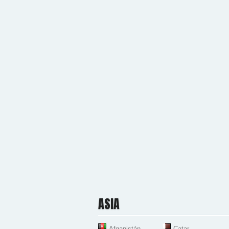
ASIA
Afganistán
Catar