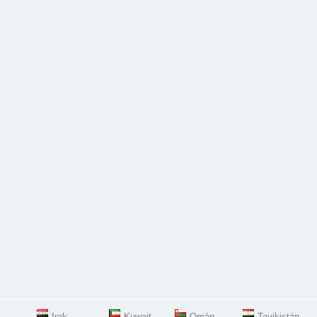
Irak
Kuwait
Omán
Tayikistán