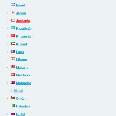
Israel
Japón
Jordania
Kazajistán
Kirguistán
Kuwait
Laos
Líbano
Malasia
Maldivas
Mongolia
Nepal
Omán
Pakistán
Rusia