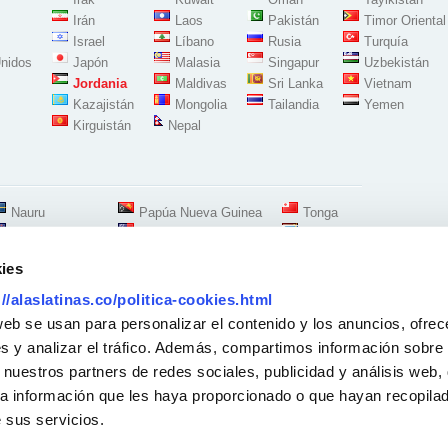
Irán
Laos
Pakistán
Timor Oriental
Israel
Líbano
Rusia
Turquía
nidos
Japón
Malasia
Singapur
Uzbekistán
Jordania
Maldivas
Sri Lanka
Vietnam
Kazajistán
Mongolia
Tailandia
Yemen
Kirguistán
Nepal
Nauru
Papúa Nueva Guinea
Tonga
Nueva Zelanda
Samoa
Tuvalu
ies
://alaslatinas.co/politica-cookies.html
Síguenos en:
web se usan para personalizar el contenido y los anuncios, ofrec
s y analizar el tráfico. Además, compartimos información sobre 
 nuestros partners de redes sociales, publicidad y análisis web,
Oficina Madrid Carabanchel-Oporto
Calle Alejandro Morán 14 Local
a información que les haya proporcionado o que hayan recopilado
28025 Madrid - España
7 84 74
-
688833163
 sus servicios.
11.00 h a 20.00 h
Solicitud Recogidas
Para recogidas a domicilio