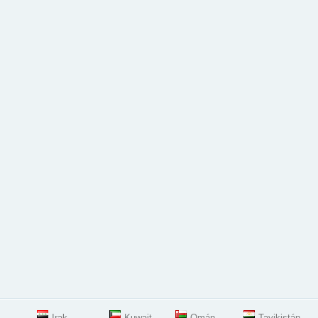
Irak
Kuwait
Omán
Tayikistán