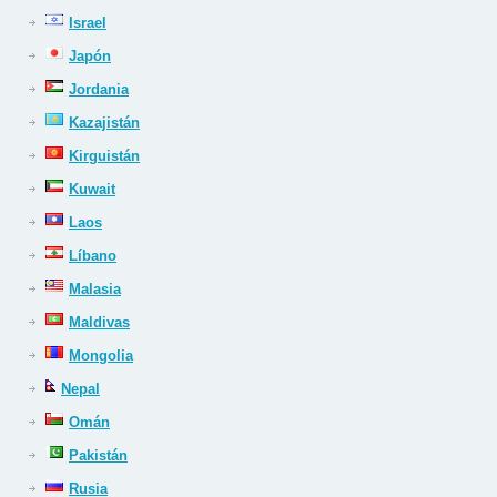
Israel
Japón
Jordania
Kazajistán
Kirguistán
Kuwait
Laos
Líbano
Malasia
Maldivas
Mongolia
Nepal
Omán
Pakistán
Rusia