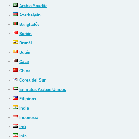
Arabia Saudita
Azerbaiyán
Bangladés
Baréin
Brunéi
Bután
Catar
China
Corea del Sur
Emiratos Árabes Unidos
Filipinas
India
Indonesia
Irak
Irán