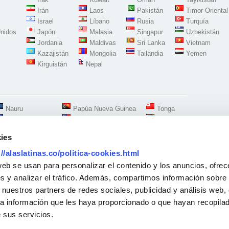
Irán
Laos
Pakistán
Timor Oriental
Israel
Líbano
Rusia
Turquía
nidos
Japón
Malasia
Singapur
Uzbekistán
Jordania
Maldivas
Sri Lanka
Vietnam
Kazajistán
Mongolia
Tailandia
Yemen
Kirguistán
Nepal
Nauru
Papúa Nueva Guinea
Tonga
Nueva Zelanda
Samoa
Tuvalu
ies
://alaslatinas.co/politica-cookies.html
Síguenos en:
web se usan para personalizar el contenido y los anuncios, ofrec
s y analizar el tráfico. Además, compartimos información sobre 
 nuestros partners de redes sociales, publicidad y análisis web,
Oficina Madrid Carabanchel-Oporto
Calle Alejandro Morán 14 Local
a información que les haya proporcionado o que hayan recopilado
28025 Madrid - España
7 84 74
-
688833163
 sus servicios.
11.00 h a 20.00 h
Solicitud Recogidas
Para recogidas a domicilio