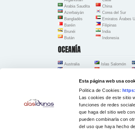
Arabia Saudita
China
Azerbaiyán
Corea del Sur
Bangladés
Emiratos Árabes U
Baréin
Filipinas
Brunéi
India
Bután
Indonesia
OCEANÍA
Australia
Islas Salomón
Islas Marshall
Kiribati
Esta página web usa cook
Politica de Cookies:
https
Las cookies de este sitio 
funciones de redes sociale
que haga del sitio web con
Oficinas Centrales Zona Aeropuerto-Coslada
Avenida de la Industria 38, Nave D-8
pueden combinarla con otr
28823 Coslada - Madrid - España
Teléfonos:
91 167 96 30
-
91 428 54 78
-
91 12
del uso que haya hecho de
Horario atención telefónica: [Lunes a Viernes] 