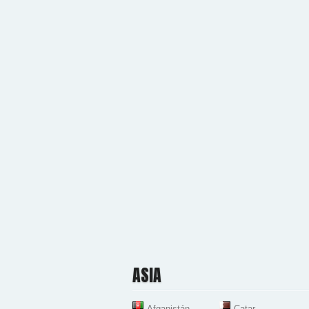
ASIA
Afganistán
Catar