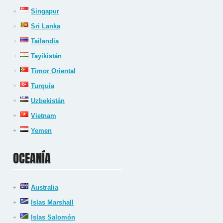
Singapur
Sri Lanka
Tailandia
Tayikistán
Timor Oriental
Turquía
Uzbekistán
Vietnam
Yemen
OCEANÍA
Australia
Islas Marshall
Islas Salomón