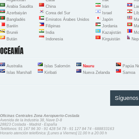
Arabia Saudita
China
Irán
La
Azerbaiyán
Corea del Sur
Israel
Lí
Bangladés
Emiratos Árabes Unidos
Japón
Ma
Baréin
Filipinas
Jordania
Ma
Brunéi
India
Kazajistán
Mo
Bután
Indonesia
Kirguistán
Nep
OCEANÍA
Australia
Islas Salomón
Nauru
Papúa N
Islas Marshall
Kiribati
Nueva Zelanda
Samoa
Síguenos
Oficinas Centrales Zona Aeropuerto-Coslada
Avenida de la Industria 38, Nave D-8
28823 Coslada - Madrid - España
Teléfonos:
91 167 96 30
-
91 428 54 78
-
91 127 84 74
-
688833163
Horario atención telefónica: [Lunes a Viernes] 11.00 h a 20.00 h