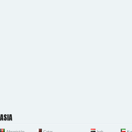
ASIA
Afganistán
Catar
Irak
Ku