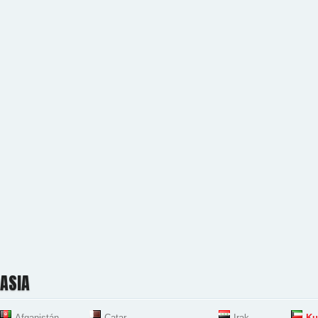
ASIA
Afganistán
Catar
Irak
Ku