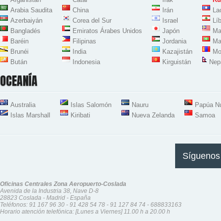
Arabia Saudita
China
Irán
La
Azerbaiyán
Corea del Sur
Israel
Lí
Bangladés
Emiratos Árabes Unidos
Japón
Ma
Baréin
Filipinas
Jordania
Ma
Brunéi
India
Kazajistán
Mo
Bután
Indonesia
Kirguistán
Nep
OCEANÍA
Australia
Islas Salomón
Nauru
Papúa N
Islas Marshall
Kiribati
Nueva Zelanda
Samoa
Síguenos
Oficinas Centrales Zona Aeropuerto-Coslada
Avenida de la Industria 38, Nave D-8
28823 Coslada - Madrid - España
Teléfonos:
91 167 96 30
-
91 428 54 78
-
91 127 84 74
-
688833163
Horario atención telefónica: [Lunes a Viernes] 11.00 h a 20.00 h