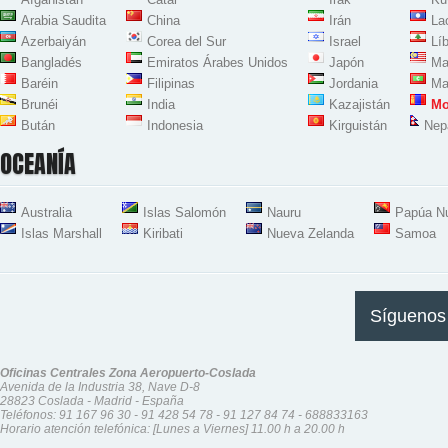
Arabia Saudita
China
Irán
La
Azerbaiyán
Corea del Sur
Israel
Lí
Bangladés
Emiratos Árabes Unidos
Japón
Ma
Baréin
Filipinas
Jordania
Ma
Brunéi
India
Kazajistán
Mo
Bután
Indonesia
Kirguistán
Nep
OCEANÍA
Australia
Islas Salomón
Nauru
Papúa N
Islas Marshall
Kiribati
Nueva Zelanda
Samoa
Síguenos
Oficinas Centrales Zona Aeropuerto-Coslada
Avenida de la Industria 38, Nave D-8
28823 Coslada - Madrid - España
Teléfonos:
91 167 96 30
-
91 428 54 78
-
91 127 84 74
-
688833163
Horario atención telefónica: [Lunes a Viernes] 11.00 h a 20.00 h