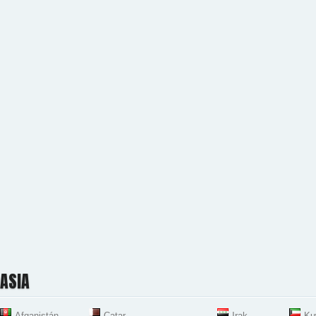
ASIA
Afganistán
Catar
Irak
Ku