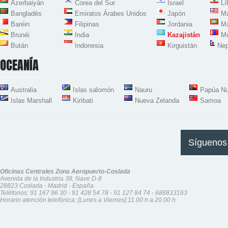
Azerbaiyán
Corea del Sur
Israel
Lí
Bangladés
Emiratos Árabes Unidos
Japón
Ma
Baréin
Filipinas
Jordania
Ma
Brunéi
India
Kazajistán
Mo
Bután
Indonesia
Kirguistán
Nep
OCEANÍA
Australia
Islas salomón
Nauru
Papúa Nu
Islas Marshall
Kiribati
Nueva Zelanda
Samoa
Síguenos
Oficinas Centrales Zona Aeropuerto-Coslada
Avenida de la Industria 38, Nave D-8
28823 Coslada - Madrid - España
Teléfonos:
91 167 96 30
-
91 428 54 78
-
91 127 84 74
-
688833163
Horario atención telefónica: [Lunes a Viernes] 11.00 h a 20.00 h