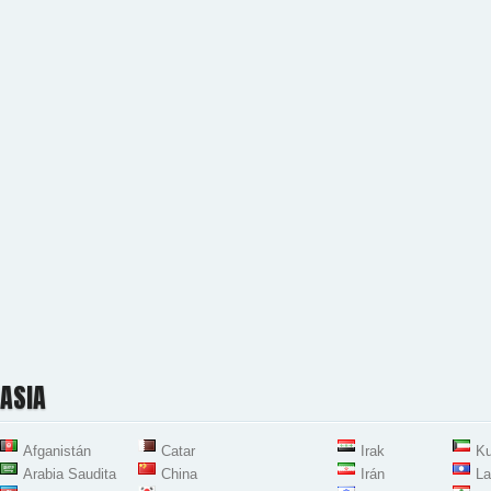
ASIA
Afganistán
Catar
Irak
Ku
Arabia Saudita
China
Irán
La