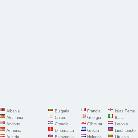
Albania
Bulgaria
Francia
Islas Feroe
Alemania
Chipre
Georgia
Italia
Andorra
Croacia
Gibraltar
Letonia
Armenia
Dinamarca
Grecia
Liechtenstei
Austria
Eslovaquia
Holanda
Lituania