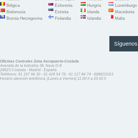
Bélgica
Eslovenia
Hungría
Luxemburgo
Bielorrusia
Estonia
Irlanda
Macedonia
Bosnia Herzegovina
Finlandia
Islandia
Malta
Síguenos
Oficinas Centrales Zona Aeropuerto-Coslada
Avenida de la Industria 38, Nave D-8
28823 Coslada - Madrid - España
Teléfonos:
91 167 96 30
-
91 428 54 78
-
91 127 84 74
-
688833163
Horario atención telefónica: [Lunes a Viernes] 11.00 h a 20.00 h