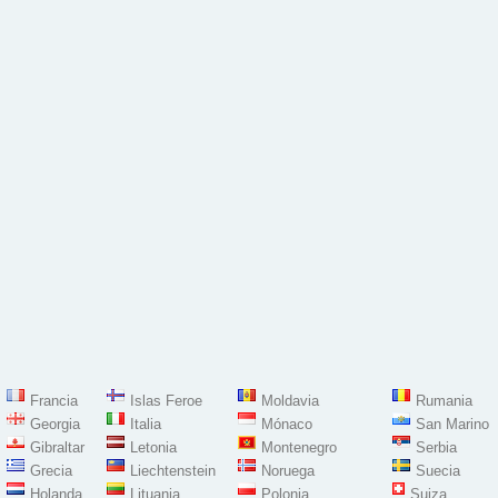
Francia
Islas Feroe
Moldavia
Rumania
Georgia
Italia
Mónaco
San Marino
Gibraltar
Letonia
Montenegro
Serbia
Grecia
Liechtenstein
Noruega
Suecia
Holanda
Lituania
Polonia
Suiza