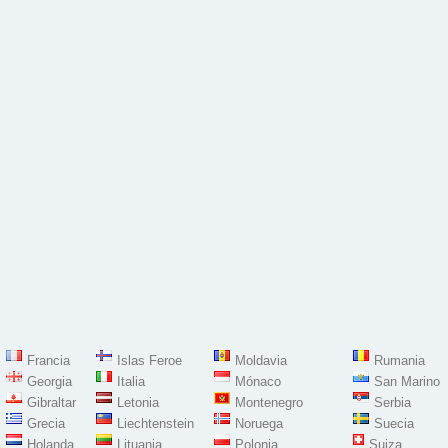
Francia
Islas Feroe
Moldavia
Rumania
Georgia
Italia
Mónaco
San Marino
Gibraltar
Letonia
Montenegro
Serbia
Grecia
Liechtenstein
Noruega
Suecia
Holanda
Lituania
Polonia
Suiza