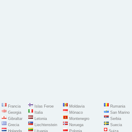
Francia
Islas Feroe
Moldavia
Rumania
Georgia
Italia
Mónaco
San Marino
Gibraltar
Letonia
Montenegro
Serbia
Grecia
Liechtenstein
Noruega
Suecia
Holanda
Lituania
Polonia
Suiza