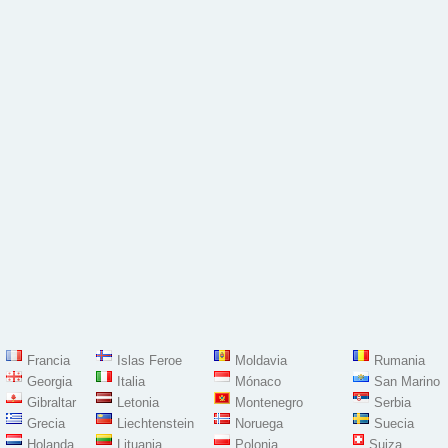
Francia
Islas Feroe
Moldavia
Rumania
Georgia
Italia
Mónaco
San Marino
Gibraltar
Letonia
Montenegro
Serbia
Grecia
Liechtenstein
Noruega
Suecia
Holanda
Lituania
Polonia
Suiza