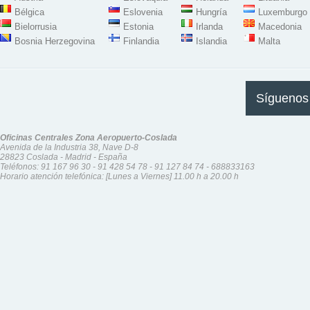
Bélgica
Eslovenia
Hungría
Luxemburgo
Bielorrusia
Estonia
Irlanda
Macedonia
Bosnia Herzegovina
Finlandia
Islandia
Malta
Síguenos
Oficinas Centrales Zona Aeropuerto-Coslada
Avenida de la Industria 38, Nave D-8
28823 Coslada - Madrid - España
Teléfonos:
91 167 96 30
-
91 428 54 78
-
91 127 84 74
-
688833163
Horario atención telefónica: [Lunes a Viernes] 11.00 h a 20.00 h