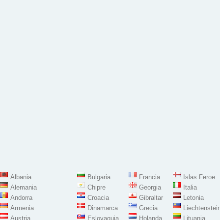
Albania
Bulgaria
Francia
Islas Feroe
Alemania
Chipre
Georgia
Italia
Andorra
Croacia
Gibraltar
Letonia
Armenia
Dinamarca
Grecia
Liechtenstei
Austria
Eslovaquia
Holanda
Lituania