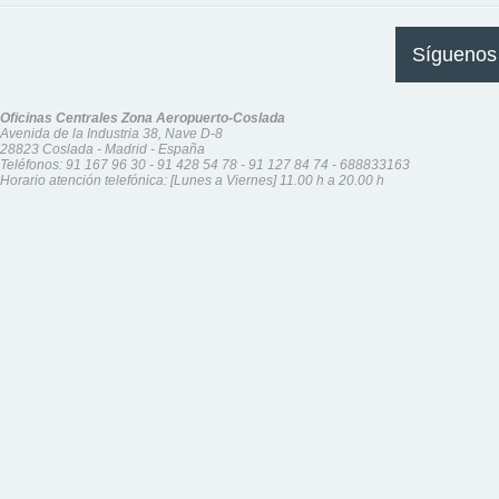
Síguenos
Oficinas Centrales Zona Aeropuerto-Coslada
Avenida de la Industria 38, Nave D-8
28823 Coslada - Madrid - España
Teléfonos:
91 167 96 30
-
91 428 54 78
-
91 127 84 74
-
688833163
Horario atención telefónica: [Lunes a Viernes] 11.00 h a 20.00 h