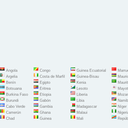
Angola
Congo
Guinea Ecuatorial
Marru
Argelia
Costa de Marfil
Guinea-Bisau
Mauri
Benín
Egipto
Kenia
Maurit
Botsuana
Eritrea
Lesoto
Mayot
Burkina Faso
Etiopia
Liberia
Moza
Burundi
Gabón
Libia
Namib
Cabo Verde
Gambia
Madagascar
Níger
Camerún
Ghana
Malaui
Nigeri
Chad
Guinea
Mali
Repúb