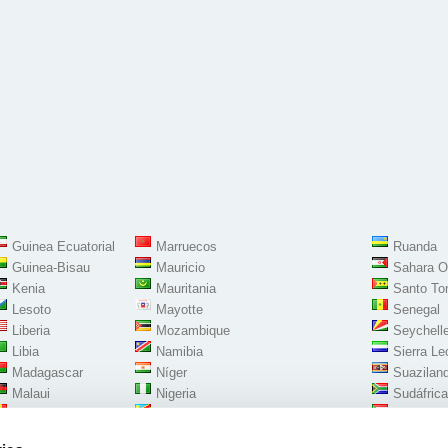
Guinea Ecuatorial
Marruecos
Ruanda
Guinea-Bisau
Mauricio
Sahara O
Kenia
Mauritania
Santo To
Lesoto
Mayotte
Senegal
Liberia
Mozambique
Seychell
Libia
Namibia
Sierra Le
Madagascar
Níger
Suaziland
Malaui
Nigeria
Sudáfrica
Mali
República Democrática del Congo
Sudán