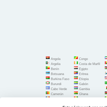
Angola
Congo
Argelia
Costa de Marfil
Benín
Egipto
Botsuana
Eritrea
Burkina Faso
Etiopia
Burundi
Gabón
Cabo Verde
Gambia
Camerún
Ghana
Chad
Guinea