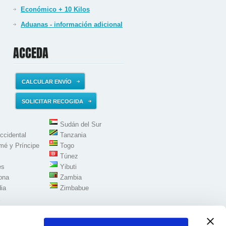
Económico + 10 Kilos
Aduanas - información adicional
ACCEDA
CALCULAR ENVÍO
SOLICITAR RECOGIDA
Sudán del Sur
ccidental
Tanzania
mé y Príncipe
Togo
Túnez
es
Yibuti
ona
Zambia
ia
Zimbabue