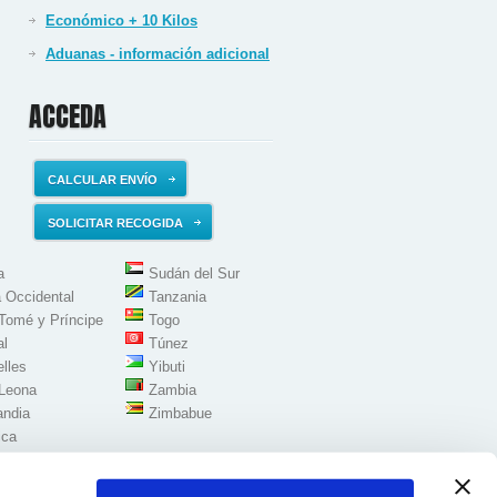
Económico + 10 Kilos
Aduanas - información adicional
ACCEDA
CALCULAR ENVÍO
SOLICITAR RECOGIDA
a
Sudán del Sur
 Occidental
Tanzania
Tomé y Príncipe
Togo
al
Túnez
lles
Yibuti
 Leona
Zambia
andia
Zimbabue
ica