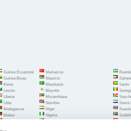
Guinea Ecuatorial
Marruecos
Ruand
Guinea-Bisau
Mauricio
Sahara
Kenia
Mauritania
Santo 
Lesoto
Mayotte
Seneg
Liberia
Mozambique
Seyche
Libia
Namibia
Sierra
Madagascar
Níger
Suazil
Malaui
Nigeria
Sudáfr
Mali
República Democrática del Congo
Sudán