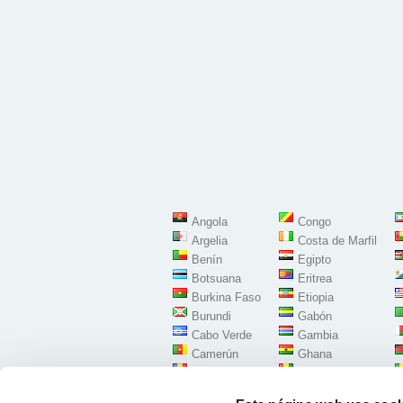
Angola
Congo
Argelia
Costa de Marfil
Benín
Egipto
Botsuana
Eritrea
Burkina Faso
Etiopia
Burundi
Gabón
Cabo Verde
Gambia
Camerún
Ghana
Chad
Guinea