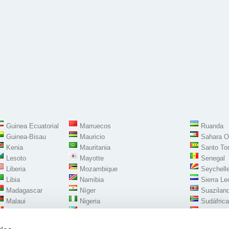
Guinea Ecuatorial
Marruecos
Ruanda
Guinea-Bisau
Mauricio
Sahara O
Kenia
Mauritania
Santo To
Lesoto
Mayotte
Senegal
Liberia
Mozambique
Seychell
Libia
Namibia
Sierra Le
Madagascar
Níger
Suaziland
Malaui
Nigeria
Sudáfrica
Mali
República Democrática del Congo
Sudán