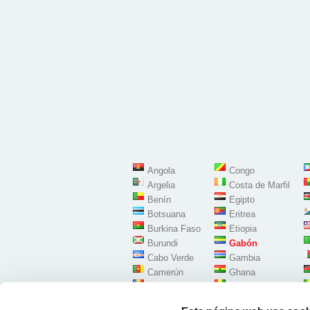
Angola
Congo
Argelia
Costa de Marfil
Benín
Egipto
Botsuana
Eritrea
Burkina Faso
Etiopia
Burundi
Gabón
Cabo Verde
Gambia
Camerún
Ghana
Chad
Guinea