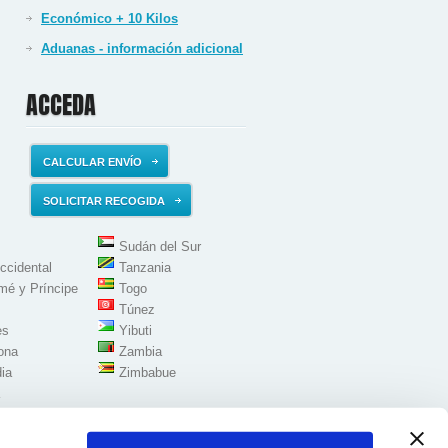
Económico + 10 Kilos
Aduanas - información adicional
ACCEDA
CALCULAR ENVÍO
SOLICITAR RECOGIDA
Sudán del Sur
ccidental
Tanzania
mé y Príncipe
Togo
Túnez
es
Yibuti
ona
Zambia
ia
Zimbabue