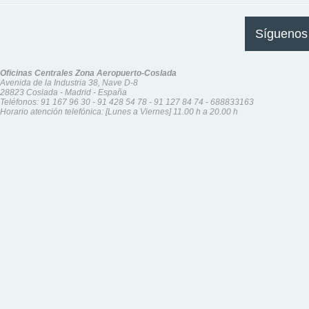
Síguenos
Oficinas Centrales Zona Aeropuerto-Coslada
Avenida de la Industria 38, Nave D-8
28823 Coslada - Madrid - España
Teléfonos:
91 167 96 30
-
91 428 54 78
-
91 127 84 74
-
688833163
Horario atención telefónica: [Lunes a Viernes] 11.00 h a 20.00 h