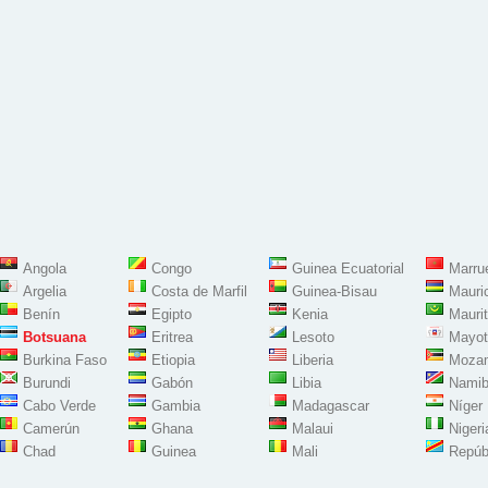
Angola
Congo
Guinea Ecuatorial
Marru
Argelia
Costa de Marfil
Guinea-Bisau
Mauri
Benín
Egipto
Kenia
Maurit
Botsuana
Eritrea
Lesoto
Mayot
Burkina Faso
Etiopia
Liberia
Moza
Burundi
Gabón
Libia
Namib
Cabo Verde
Gambia
Madagascar
Níger
Camerún
Ghana
Malaui
Nigeri
Chad
Guinea
Mali
Repúb