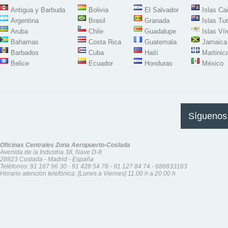
Antigua y Barbuda
Bolivia
El Salvador
Islas Ca
Argentina
Brasil
Granada
Islas Tu
Aruba
Chile
Guadalupe
Islas Ví
Bahamas
Costa Rica
Guatemala
Jamaica
Barbados
Cuba
Haití
Martinic
Belice
Ecuador
Honduras
México
Síguenos
Oficinas Centrales Zona Aeropuerto-Coslada
Avenida de la Industria 38, Nave D-8
28823 Coslada - Madrid - España
Teléfonos:
91 167 96 30
-
91 428 54 78
-
91 127 84 74
-
688833163
Horario atención telefónica: [Lunes a Viernes] 11.00 h a 20.00 h