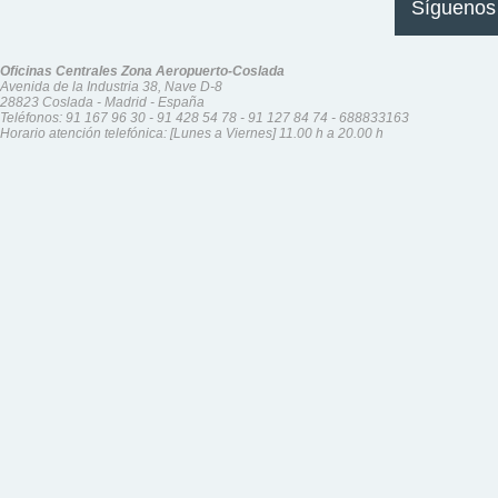
Síguenos
Oficinas Centrales Zona Aeropuerto-Coslada
Avenida de la Industria 38, Nave D-8
28823 Coslada - Madrid - España
Teléfonos:
91 167 96 30
-
91 428 54 78
-
91 127 84 74
-
688833163
Horario atención telefónica: [Lunes a Viernes] 11.00 h a 20.00 h