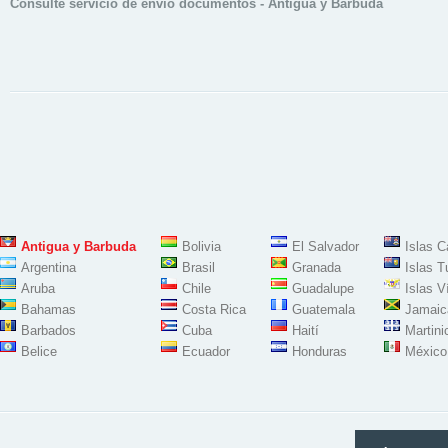
Consulte servicio de envío documentos - Antigua y Barbuda
Antigua y Barbuda
Bolivia
El Salvador
Islas 
Argentina
Brasil
Granada
Islas T
Aruba
Chile
Guadalupe
Islas V
Bahamas
Costa Rica
Guatemala
Jamaic
Barbados
Cuba
Haití
Martini
Belice
Ecuador
Honduras
México