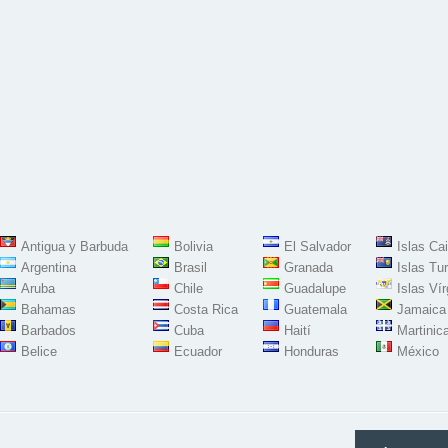
Antigua y Barbuda
Bolivia
El Salvador
Islas Ca
Argentina
Brasil
Granada
Islas Tu
Aruba
Chile
Guadalupe
Islas Ví
Bahamas
Costa Rica
Guatemala
Jamaica
Barbados
Cuba
Haití
Martinic
Belice
Ecuador
Honduras
México