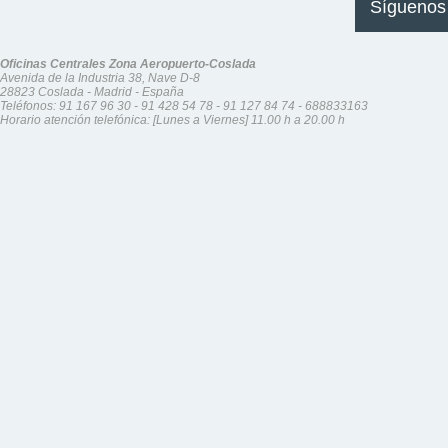
Síguenos
Oficinas Centrales Zona Aeropuerto-Coslada
Avenida de la Industria 38, Nave D-8
28823 Coslada - Madrid - España
Teléfonos:
91 167 96 30
-
91 428 54 78
-
91 127 84 74
-
688833163
Horario atención telefónica: [Lunes a Viernes] 11.00 h a 20.00 h