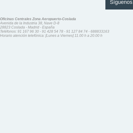
Síguenos
Oficinas Centrales Zona Aeropuerto-Coslada
Avenida de la Industria 38, Nave D-8
28823 Coslada - Madrid - España
Teléfonos:
91 167 96 30
-
91 428 54 78
-
91 127 84 74
-
688833163
Horario atención telefónica: [Lunes a Viernes] 11.00 h a 20.00 h