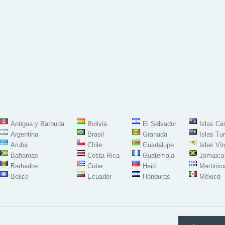
Antigua y Barbuda
Bolivia
El Salvador
Islas Ca
Argentina
Brasil
Granada
Islas Tu
Aruba
Chile
Guadalupe
Islas Ví
Bahamas
Costa Rica
Guatemala
Jamaica
Barbados
Cuba
Haití
Martinic
Belice
Ecuador
Honduras
México