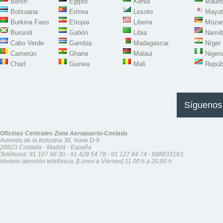
Benín
Egipto
Kenia
Maurit
Botsuana
Eritrea
Lesoto
Mayot
Burkina Faso
Etiopia
Liberia
Moza
Burundi
Gabón
Libia
Namib
Cabo Verde
Gambia
Madagascar
Níger
Camerún
Ghana
Malaui
Nigeri
Chad
Guinea
Mali
Repúb
Síguenos
Oficinas Centrales Zona Aeropuerto-Coslada
Avenida de la Industria 38, Nave D-8
28823 Coslada - Madrid - España
Teléfonos:
91 167 96 30
-
91 428 54 78
-
91 127 84 74
-
688833163
Horario atención telefónica: [Lunes a Viernes] 11.00 h a 20.00 h