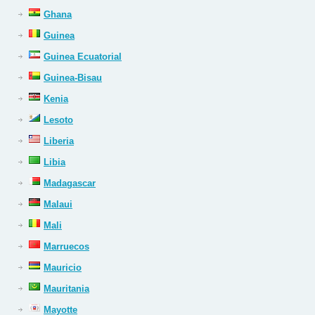
Ghana
Guinea
Guinea Ecuatorial
Guinea-Bisau
Kenia
Lesoto
Liberia
Libia
Madagascar
Malaui
Mali
Marruecos
Mauricio
Mauritania
Mayotte