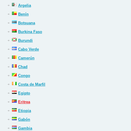
Argelia
Benín
Botsuana
Burkina Faso
Burundi
Cabo Verde
Camerún
Chad
Congo
Costa de Marfil
Egipto
Eritrea
Etiopia
Gabón
Gambia