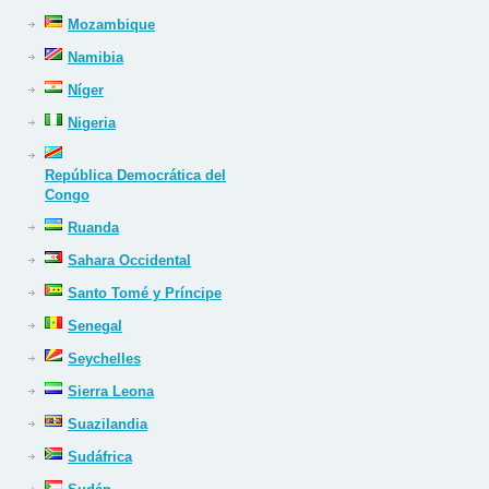
Mozambique
Namibia
Níger
Nigeria
República Democrática del
Congo
Ruanda
Sahara Occidental
Santo Tomé y Príncipe
Senegal
Seychelles
Sierra Leona
Suazilandia
Sudáfrica