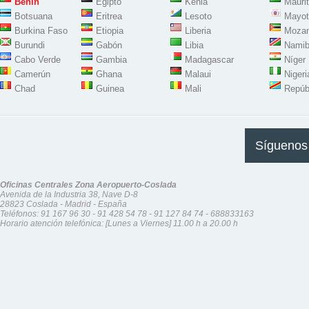
Benín
Egipto
Kenia
Maurit
Botsuana
Eritrea
Lesoto
Mayot
Burkina Faso
Etiopia
Liberia
Moza
Burundi
Gabón
Libia
Namib
Cabo Verde
Gambia
Madagascar
Níger
Camerún
Ghana
Malaui
Nigeri
Chad
Guinea
Mali
Repúb
Síguenos
Oficinas Centrales Zona Aeropuerto-Coslada
Avenida de la Industria 38, Nave D-8
28823 Coslada - Madrid - España
Teléfonos:
91 167 96 30
-
91 428 54 78
-
91 127 84 74
-
688833163
Horario atención telefónica: [Lunes a Viernes] 11.00 h a 20.00 h