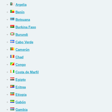
Argelia
Benín
Botsuana
Burkina Faso
Burundi
Cabo Verde
Camerún
Chad
Congo
Costa de Marfil
Egipto
Eritrea
Etiopia
Gabón
Gambia