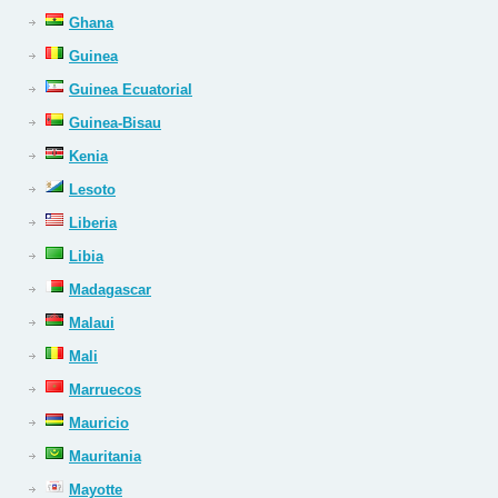
Ghana
Guinea
Guinea Ecuatorial
Guinea-Bisau
Kenia
Lesoto
Liberia
Libia
Madagascar
Malaui
Mali
Marruecos
Mauricio
Mauritania
Mayotte