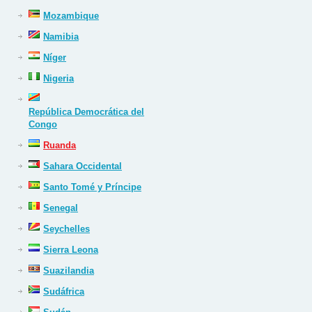
Mozambique
Namibia
Níger
Nigeria
República Democrática del
Congo
Ruanda
Sahara Occidental
Santo Tomé y Príncipe
Senegal
Seychelles
Sierra Leona
Suazilandia
Sudáfrica