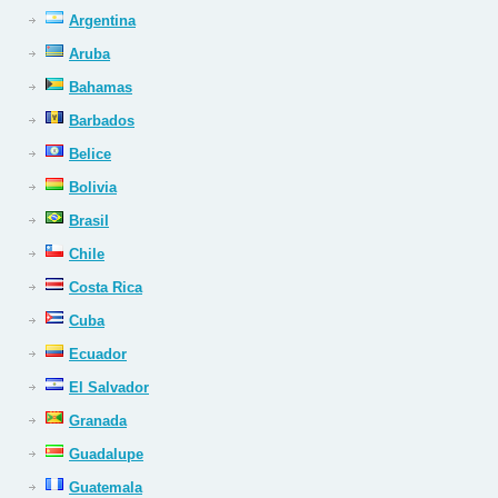
Argentina
Aruba
Bahamas
Barbados
Belice
Bolivia
Brasil
Chile
Costa Rica
Cuba
Ecuador
El Salvador
Granada
Guadalupe
Guatemala