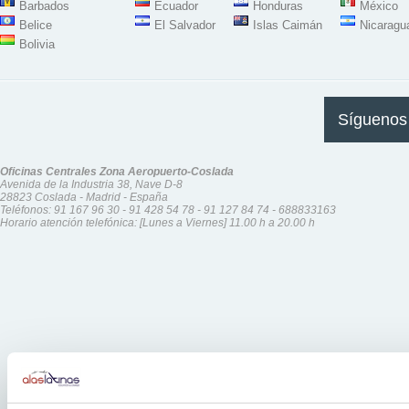
Barbados
Ecuador
Honduras
México
Belice
El Salvador
Islas Caimán
Nicaragu
Bolivia
Síguenos
Oficinas Centrales Zona Aeropuerto-Coslada
Avenida de la Industria 38, Nave D-8
28823 Coslada - Madrid - España
Teléfonos:
91 167 96 30
-
91 428 54 78
-
91 127 84 74
-
688833163
Horario atención telefónica: [Lunes a Viernes] 11.00 h a 20.00 h