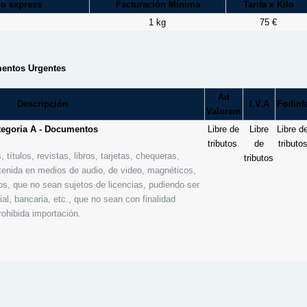
io express
Facturación Mínima
Tarifa x Kilo
1 kg
75 €
mentos Urgentes
Ad
Descripción
I.V.A
Fodinf
Valorem
tegoria A - Documentos
Libre de
Libre
Libre d
tributos
de
tributo
, títulos, revistas, libros, tarjetas, chequeras,
tributos
enida en medios de audio, de video, magnéticos,
os, que no sean sujetos de licencias, pudiendo ser
ial, bancaria, etc., que no sean con finalidad
ohibida importación.