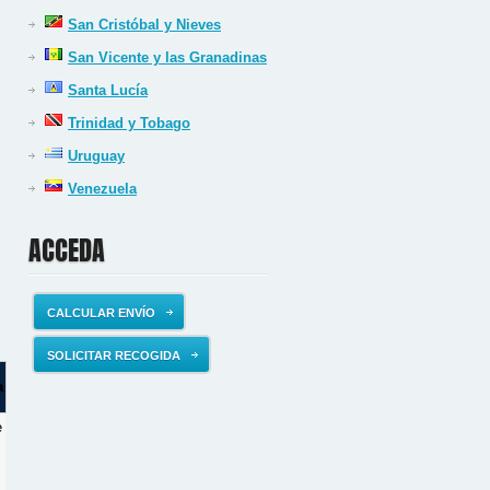
San Cristóbal y Nieves
San Vicente y las Granadinas
Santa Lucía
Trinidad y Tobago
Uruguay
Venezuela
ACCEDA
CALCULAR ENVÍO
SOLICITAR RECOGIDA
a
e
s