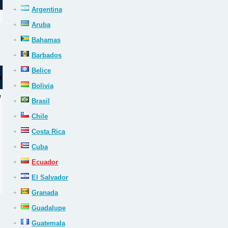
Argentina
Aruba
Bahamas
Barbados
Belice
a
Bolivia
e
Brasil
s
Chile
Costa Rica
Cuba
Ecuador
El Salvador
Granada
Guadalupe
Guatemala