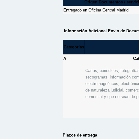
Origen Documentos / servic
Entregado en Oficina Central Madrid
Información Adicional Envío de Docu
Categorías
A
Ca
Cartas, periódicos, fotografías
secogramas, información cont
electromagnéticos, electrónic
de naturaleza judicial, comerc
comercial y que no sean de pr
Plazos de entrega