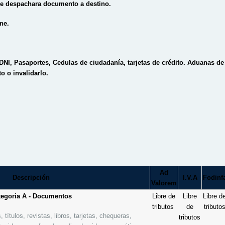
se despachara documento a destino.
ine.
DNI, Pasaportes, Cedulas de ciudadanía, tarjetas de crédito. Aduanas de
 o invalidarlo.
Ad
Descripción
I.V.A
Fodinf
Valorem
tegoria A - Documentos
Libre de
Libre
Libre d
tributos
de
tributo
, títulos, revistas, libros, tarjetas, chequeras,
tributos