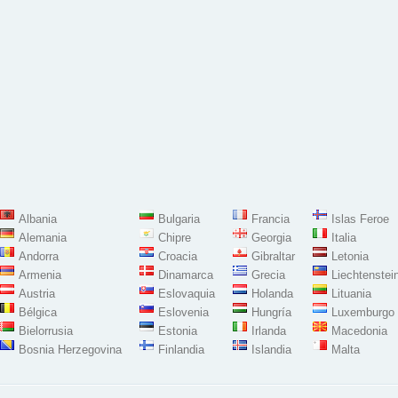
Albania
Bulgaria
Francia
Islas Feroe
Alemania
Chipre
Georgia
Italia
Andorra
Croacia
Gibraltar
Letonia
Armenia
Dinamarca
Grecia
Liechtenstei
Austria
Eslovaquia
Holanda
Lituania
Bélgica
Eslovenia
Hungría
Luxemburgo
Bielorrusia
Estonia
Irlanda
Macedonia
Bosnia Herzegovina
Finlandia
Islandia
Malta