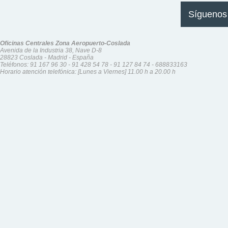
Síguenos
Oficinas Centrales Zona Aeropuerto-Coslada
Avenida de la Industria 38, Nave D-8
28823 Coslada - Madrid - España
Teléfonos:
91 167 96 30
-
91 428 54 78
-
91 127 84 74
-
688833163
Horario atención telefónica: [Lunes a Viernes] 11.00 h a 20.00 h