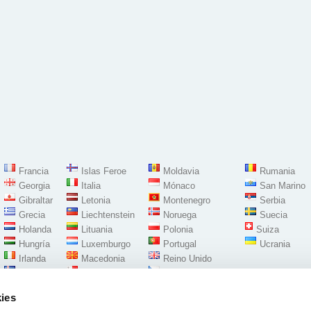
Francia
Islas Feroe
Moldavia
Rumania
Georgia
Italia
Mónaco
San Marino
Gibraltar
Letonia
Montenegro
Serbia
Grecia
Liechtenstein
Noruega
Suecia
Holanda
Lituania
Polonia
Suiza
Hungría
Luxemburgo
Portugal
Ucrania
Irlanda
Macedonia
Reino Unido
Islandia
Malta
República Checa
ies