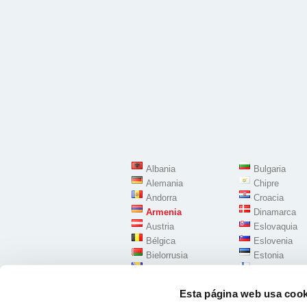
Albania
Bulgaria
Alemania
Chipre
Andorra
Croacia
Armenia
Dinamarca
Austria
Eslovaquia
Bélgica
Eslovenia
Bielorrusia
Estonia
Bosnia Herzegovina
Finlandia
Esta página web usa cook