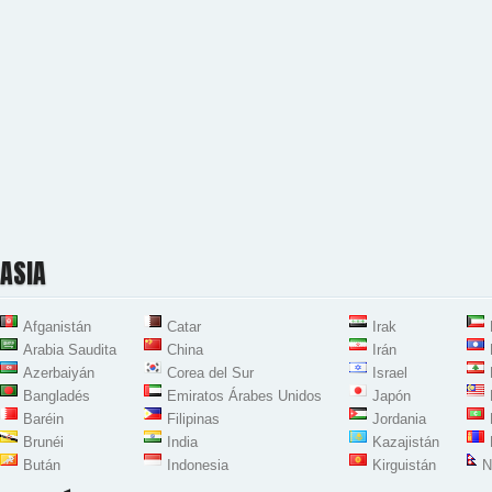
ASIA
Afganistán
Catar
Irak
Arabia Saudita
China
Irán
Azerbaiyán
Corea del Sur
Israel
Bangladés
Emiratos Árabes Unidos
Japón
Baréin
Filipinas
Jordania
Brunéi
India
Kazajistán
Bután
Indonesia
Kirguistán
N