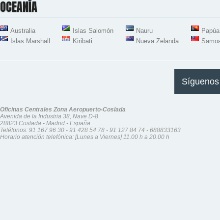
OCEANÍA
Australia
Islas Salomón
Nauru
Papúa
Islas Marshall
Kiribati
Nueva Zelanda
Samo
Síguenos
Oficinas Centrales Zona Aeropuerto-Coslada
Avenida de la Industria 38, Nave D-8
28823 Coslada - Madrid - España
Teléfonos:
91 167 96 30
-
91 428 54 78
-
91 127 84 74
-
688833163
Horario atención telefónica: [Lunes a Viernes] 11.00 h a 20.00 h