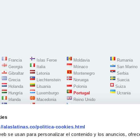
Francia
Islas Feroe
Moldavia
Rumania
Georgia
Italia
Mónaco
San Marino
Gibraltar
Letonia
Montenegro
Serbia
Grecia
Liechtenstein
Noruega
Suecia
Holanda
Lituania
Polonia
Suiza
Hungría
Luxemburgo
Portugal
Ucrania
Irlanda
Macedonia
Reino Unido
Islandia
Malta
República Checa
ies
://alaslatinas.co/politica-cookies.html
Síguenos en:
web se usan para personalizar el contenido y los anuncios, ofrec