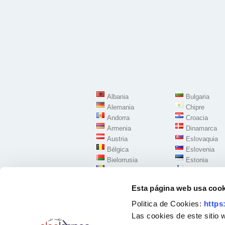
Albania
Bulgaria
Alemania
Chipre
Andorra
Croacia
Armenia
Dinamarca
Austria
Eslovaquia
Bélgica
Eslovenia
Bielorrusia
Estonia
Bosnia Herzegovina
Finlandia
Esta página web usa cook
Politica de Cookies:
https
Las cookies de este sitio 