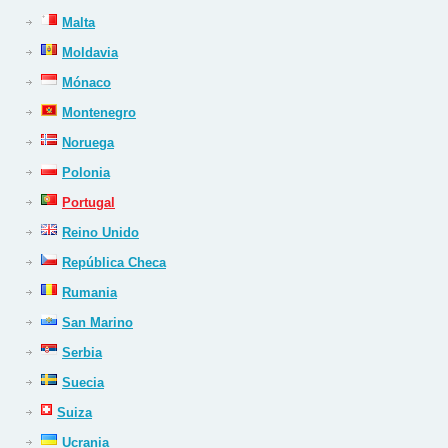
Malta
Moldavia
Mónaco
Montenegro
Noruega
Polonia
Portugal
Reino Unido
República Checa
Rumania
San Marino
Serbia
Suecia
Suiza
Ucrania