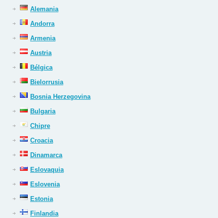
Alemania
Andorra
Armenia
Austria
Bélgica
Bielorrusia
Bosnia Herzegovina
Bulgaria
Chipre
Croacia
Dinamarca
Eslovaquia
Eslovenia
Estonia
Finlandia