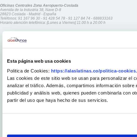
Oficinas Centrales Zona Aeropuerto-Coslada
Avenida de la Industria 38, Nave D-8
28823 Coslada - Madrid - España
Teléfonos:
91 167 96 30
-
91 428 54 78
-
91 127 84 74
-
688833163
Horario atención telefónica: [Lunes a Viernes] 11.00 h a 20.00 h
Esta página web usa cookies
Politica de Cookies:
https://alaslatinas.co/politica-cookies
Las cookies de este sitio web se usan para personalizar el c
analizar el tráfico. Además, compartimos información sobre e
publicidad y análisis web, quienes pueden combinarla con ot
partir del uso que haya hecho de sus servicios.